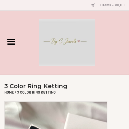
0 Items - €0,00
Home
Gegraveerde Sieraden
Armbandjes
Oorbellen
3 Color Ring Ketting
Kettingen
HOME
/
3 COLOR RING KETTING
Accessoires
Kids