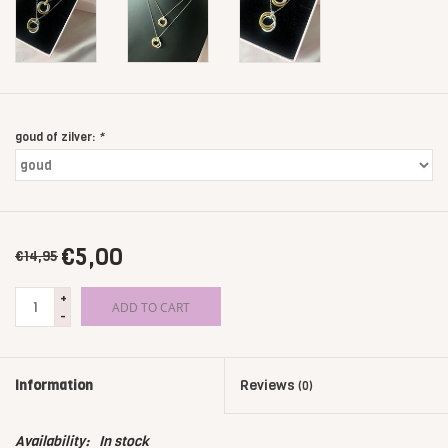
goud of zilver:
*
€5,00
€14,95
+
ADD TO CART
-
Information
Reviews
(0)
Availability:
In stock