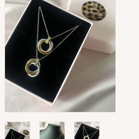
Ringen
Super Sale
New In
Special Satijn Koord
Brands