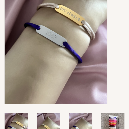
Ringen
Super Sale
New In
Special Satijn Koord
Brands