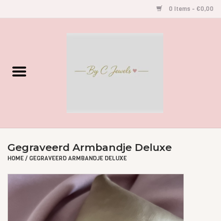
0 Items - €0,00
Home
Gegraveerde Sieraden
Armbandjes
Oorbellen
Gegraveerd Armbandje Deluxe
Kettingen
HOME
/
GEGRAVEERD ARMBANDJE DELUXE
Accessoires
Kids