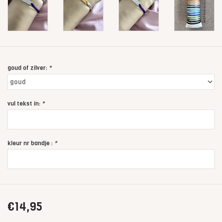
goud of zilver:
*
vul tekst in:
*
kleur nr bandje :
*
€14,95