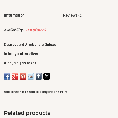
Information
Reviews
(0)
Availability:
Out of stock
Gegraveerd Armbandje Deluxe
In het goud en zilver .
Kies je eigen tekst
Met special quality satijn koord
Kleuren Bandjes :
1-Paars, 2- Lila, 3-Roze, 4-Fuchsia Roze , 5-Neon Koraal 6-
Add to wishlist
/
Add to comparison
/
Print
Rainbow, 7-Oranje, 8-Rood, 9-Bordeaux Rood, 10- Donker
Bordeaux Rood , 11 – Donker Bruin, 12-Goud, 13-Licht Goud, 14-
Champagne, 15-Grijs 16- Donker Grijs, 17- Licht Blauw, 18-
Related products
Turquoise 19-Jeans Blauw, 20-Kobalt Blauw, 21-Mint Groen, 22-