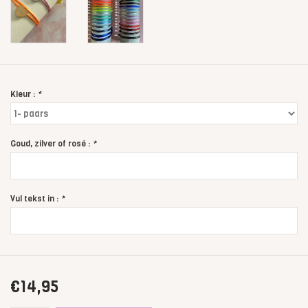
Kleur :
*
Goud, zilver of rosé :
*
Vul tekst in :
*
€14,95