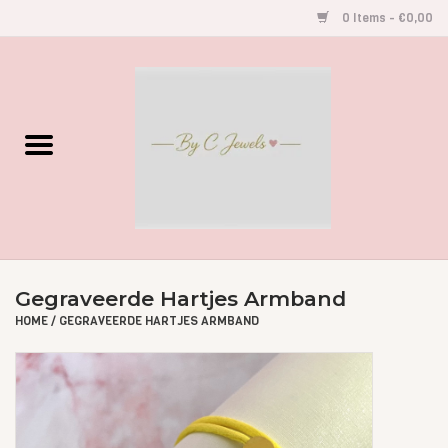
0 Items - €0,00
Home
Gegraveerde Sieraden
Armbandjes
Oorbellen
Gegraveerde Hartjes Armband
Kettingen
HOME
/
GEGRAVEERDE HARTJES ARMBAND
Accessoires
Kids