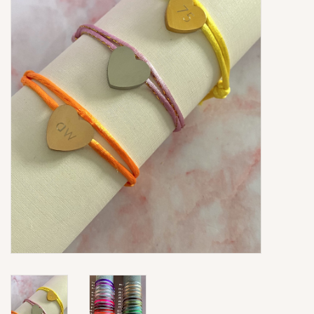
Ringen
Super Sale
New In
Special Satijn Koord
Brands