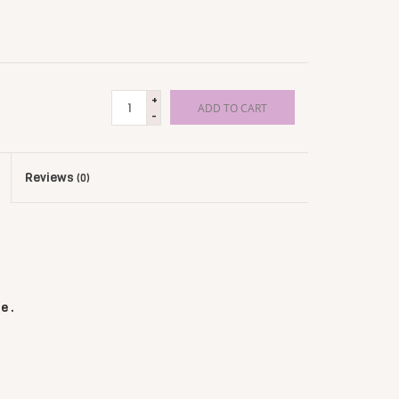
+
ADD TO CART
-
Reviews
(0)
e .