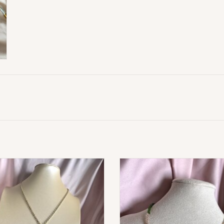
Button Necklace
Kraaltjes Ketting Met Lette
ADD TO CART
ADD TO CART