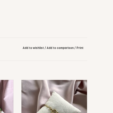
Add to wishlist
/
Add to comparison
/
Print
r
Chain Armband Met Letter
ADD TO CART