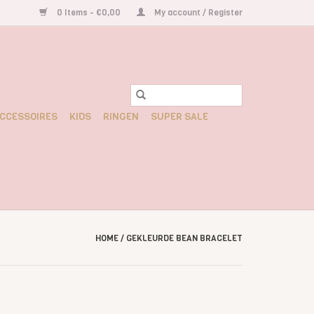
0 Items - €0,00
My account / Register
CCESSOIRES
KIDS
RINGEN
SUPER SALE
HOME
/
GEKLEURDE BEAN BRACELET