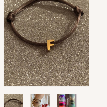
Ringen
Super Sale
New In
Special Satijn Koord
Brands