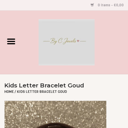
0 Items - €0,00
Home
Gegraveerde Sieraden
Armbandjes
Oorbellen
Kids Letter Bracelet Goud
Kettingen
HOME
/
KIDS LETTER BRACELET GOUD
Accessoires
Kids