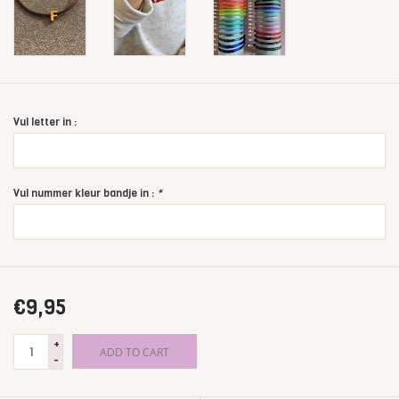
Vul letter in :
Vul nummer kleur bandje in :
*
€9,95
+
ADD TO CART
-