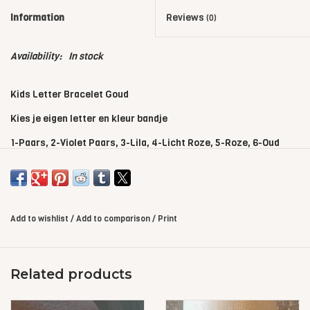
Information
Reviews
(0)
Availability:
In stock
Kids Letter Bracelet Goud
Kies je eigen letter en kleur bandje
1-Paars, 2-Violet Paars, 3-Lila, 4-Licht Roze, 5-Roze, 6-Oud
Roze, 7-Neon Roze, 8-Fushia Roze, 9-Bordeaux Rood, 10-Rood,
11-Neon Koraal, 12-Neon Oranje, 13-Oranje, 14-Geel, 15-Neon
Geel, 16-Mint Groen, 17-Zee Groen, 18-Turquoise, 19-Licht
Blauw, 20-Jeans Blauw, 21-Grijs Blauw, 22-Kobalt Blauw, 23-
Add to wishlist
/
Add to comparison
/
Print
Donker Blauw, 24-Grijs/Zilver, 25-Champange, 26-Goud, 27-
Rose Goud, 28-Taupe, 29-Donker Bruin, 30-Licht Army Groen,
31-Army, 32-Petrol Groen, 33-Fel Groen, 34-Donker Groen, 35-
Related products
Zwart, 36-Blauw met Glitter, 37- Licht Blauw Met Glitter, 38-
Grijs Glitter, 39-Lila Met Glitter, 40- Oud Roze Met Glitter, 41-