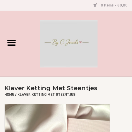
0 Items - €0,00
Home
Gegraveerde Sieraden
Armbandjes
Oorbellen
Klaver Ketting Met Steentjes
Kettingen
HOME
/
KLAVER KETTING MET STEENTJES
Accessoires
Kids