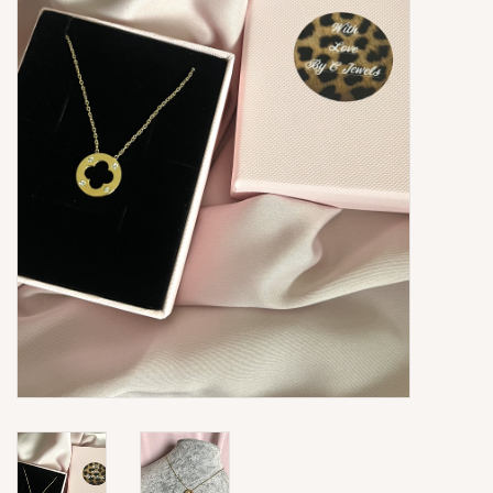
Ringen
Super Sale
New In
Special Satijn Koord
Brands