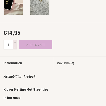
€14,95
+
ADD TO CART
-
Information
Reviews
(0)
Availability:
In stock
Klaver Ketting Met Steentjes
In het goud