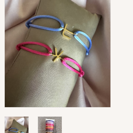
Ringen
Super Sale
New In
Special Satijn Koord
Brands