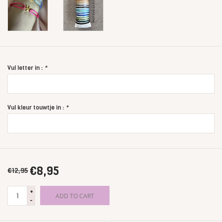
Vul letter in :
*
Vul kleur touwtje in :
*
€8,95
€12,95
+
ADD TO CART
-