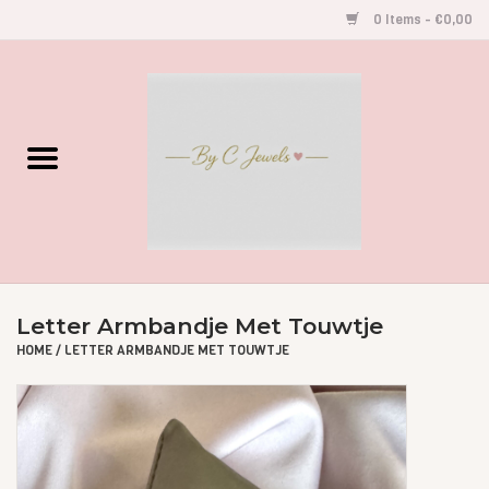
0 Items - €0,00
Home
Gegraveerde Sieraden
Armbandjes
Oorbellen
Letter Armbandje Met Touwtje
Kettingen
HOME
/
LETTER ARMBANDJE MET TOUWTJE
Accessoires
Kids