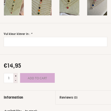
Vul kleur klaver in :
*
€14,95
+
ADD TO CART
-
Information
Reviews
(0)