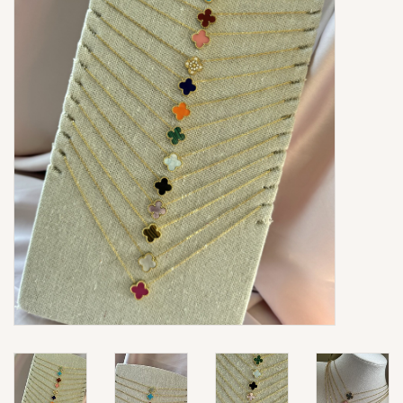
Ringen
Super Sale
New In
Special Satijn Koord
Brands