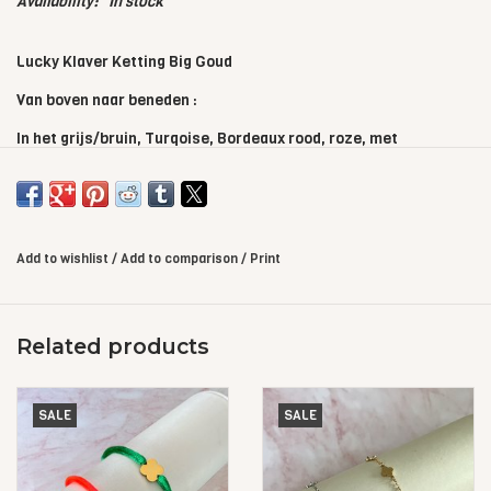
Availability:
In stock
Lucky Klaver Ketting Big Goud
Van boven naar beneden :
In het grijs/bruin, Turqoise, Bordeaux rood, roze, met
steentjes, donker blauw, oranje, groen, ice blauw, zwart, oud
roze, bruin, wit, fushia roze en blauw
Add to wishlist
/
Add to comparison
/
Print
Related products
SALE
SALE