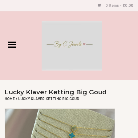
0 Items - €0,00
Home
Gegraveerde Sieraden
Armbandjes
Oorbellen
Lucky Klaver Ketting Big Goud
Kettingen
HOME
/
LUCKY KLAVER KETTING BIG GOUD
Accessoires
Kids