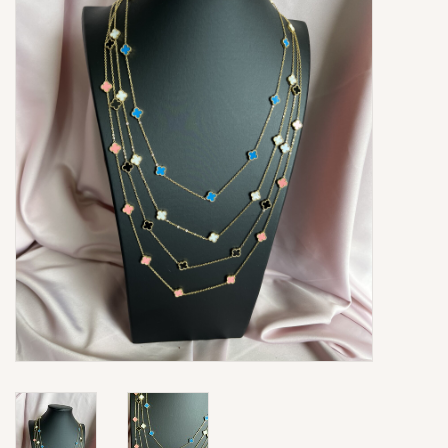
Ringen
Super Sale
New In
Special Satijn Koord
Brands