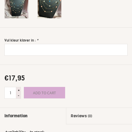
Vul kleur klaver in :
*
€17,95
+
ADD TO CART
-
Information
Reviews
(0)