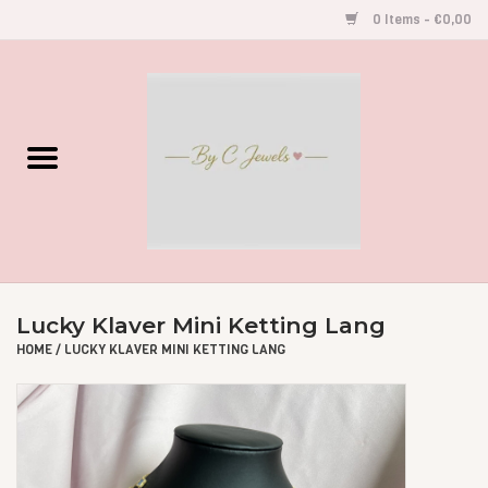
0 Items - €0,00
Home
Gegraveerde Sieraden
Armbandjes
Oorbellen
Lucky Klaver Mini Ketting Lang
Kettingen
HOME
/
LUCKY KLAVER MINI KETTING LANG
Accessoires
Kids