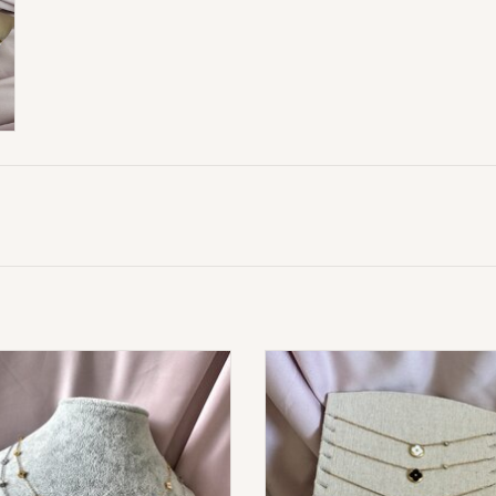
Cute Monogram Ketting
Monogram Ketting Gekleur
ADD TO CART
ADD TO CART