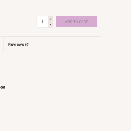
+
ADD TO CART
-
Reviews
(0)
rood