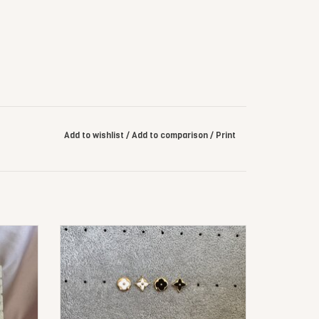
Add to wishlist
/
Add to comparison
/
Print
d
Monogram Oorbellen Gekleurd
ADD TO CART