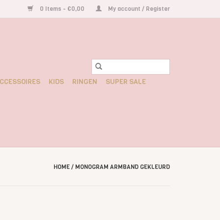
0 Items - €0,00
My account / Register
CCESSOIRES
KIDS
RINGEN
SUPER SALE
HOME
/
MONOGRAM ARMBAND GEKLEURD