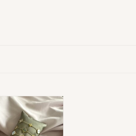
Monogram Armbandje Pastel
ADD TO CART