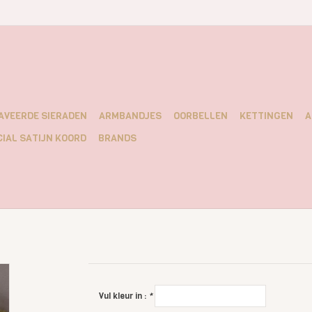
AVEERDE SIERADEN
ARMBANDJES
OORBELLEN
KETTINGEN
A
IAL SATIJN KOORD
BRANDS
Vul kleur in :
*