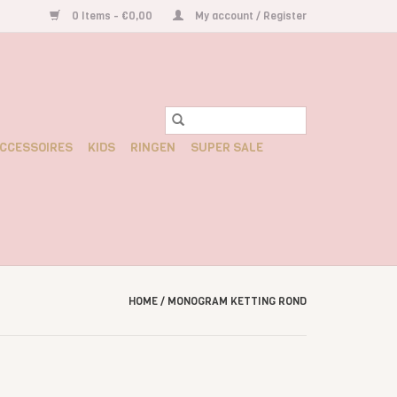
0 Items - €0,00
My account / Register
CCESSOIRES
KIDS
RINGEN
SUPER SALE
HOME
/
MONOGRAM KETTING ROND