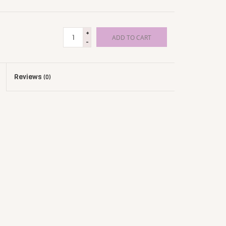
+
ADD TO CART
-
Reviews
(0)