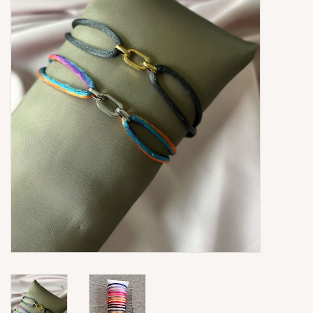
Ringen
Super Sale
New In
Special Satijn Koord
Brands