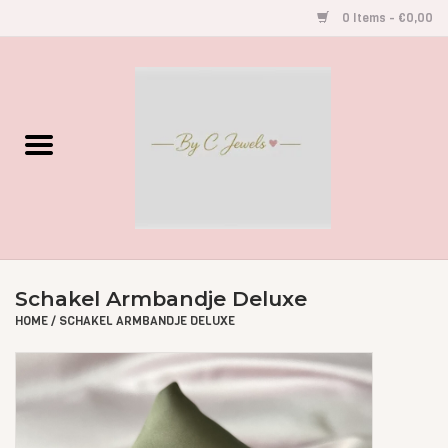
0 Items - €0,00
Home
Gegraveerde Sieraden
Armbandjes
Oorbellen
Schakel Armbandje Deluxe
Kettingen
HOME
/
SCHAKEL ARMBANDJE DELUXE
Accessoires
Kids