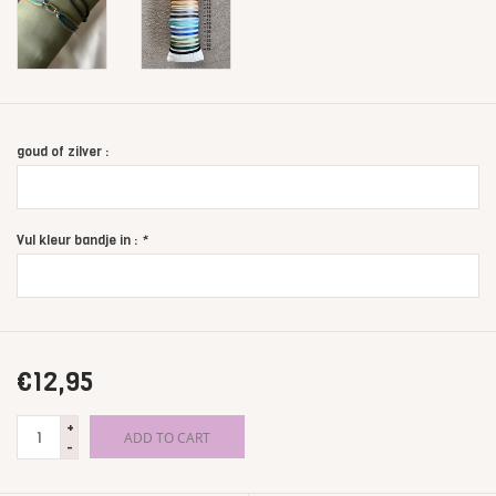
goud of zilver :
Vul kleur bandje in :
*
€12,95
+
ADD TO CART
-