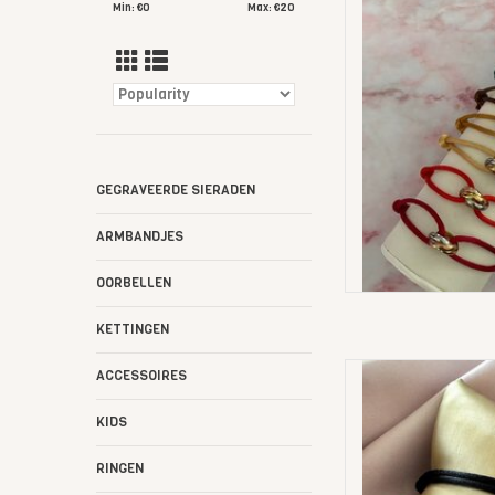
3 Color Ri
Min: €
0
Max: €
20
AD
GEGRAVEERDE SIERADEN
ARMBANDJES
OORBELLEN
KETTINGEN
Bubble 
ACCESSOIRES
AD
KIDS
RINGEN