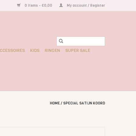
0 Items - €0,00
My account / Register
CCESSOIRES
KIDS
RINGEN
SUPER SALE
HOME
/
SPECIAL SATIJN KOORD