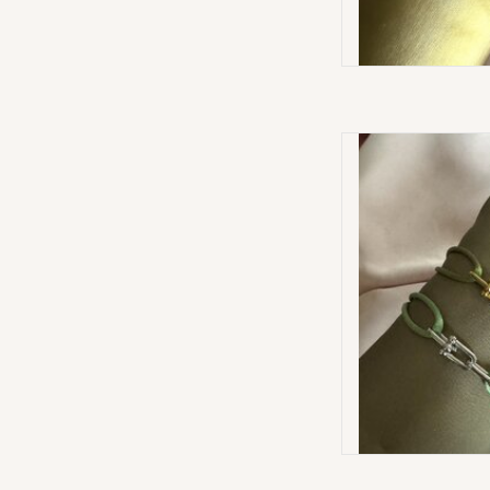
3 Schake
AD