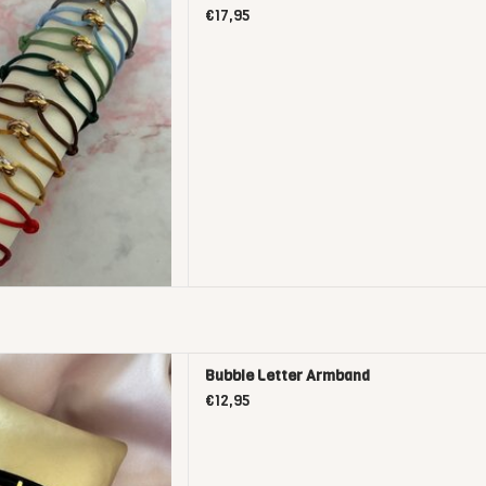
ng Special Edition
€17,95
D TO CART
Letter Armband
Bubble Letter Armband
D TO CART
€12,95