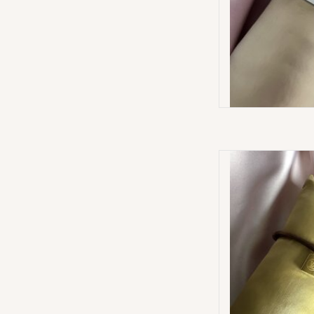
Slotj
AD