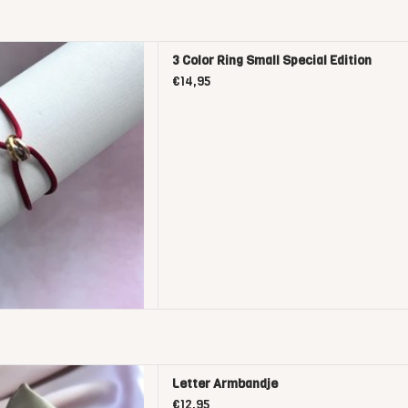
Small Special Edition
3 Color Ring Small Special Edition
D TO CART
€14,95
er Armbandje
Letter Armbandje
D TO CART
€12,95