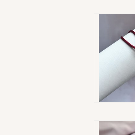
3 Color Ring 
AD
Lett
AD