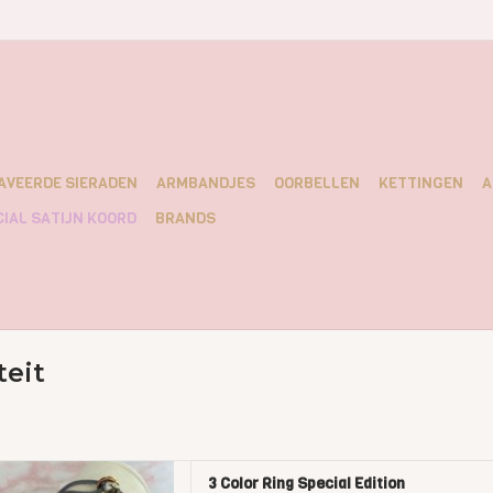
AVEERDE SIERADEN
ARMBANDJES
OORBELLEN
KETTINGEN
A
IAL SATIJN KOORD
BRANDS
teit
3 Color Ring Special Edition