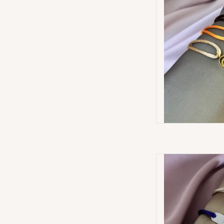
Gegraveerd
AD