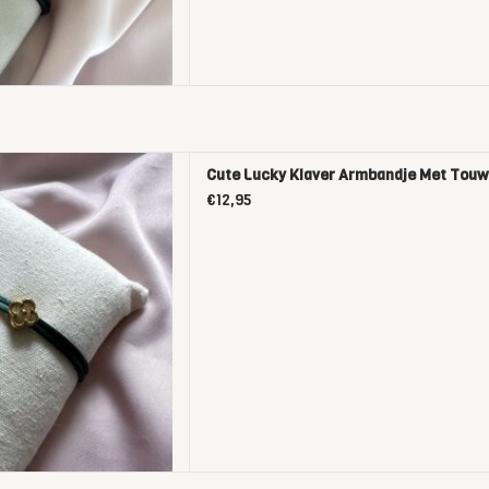
ver Armbandje Met Touw
Cute Lucky Klaver Armbandje Met Tou
D TO CART
€12,95