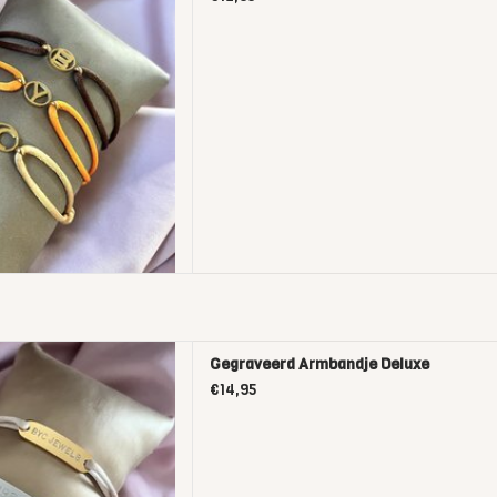
 Armbandje Deluxe
Gegraveerd Armbandje Deluxe
D TO CART
€14,95