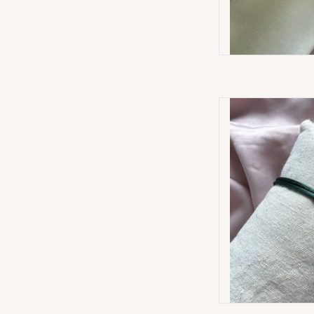
Cute Lucky Kla
AD