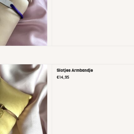
es Armbandje
Slotjes Armbandje
D TO CART
€14,95