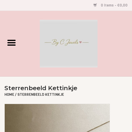
0 Items - €0,00
Home
Gegraveerde Sieraden
Armbandjes
Oorbellen
Sterrenbeeld Kettinkje
Kettingen
HOME
/
STERRENBEELD KETTINKJE
Accessoires
Kids