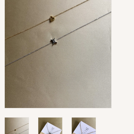
Ringen
Super Sale
New In
Special Satijn Koord
Brands