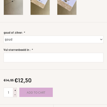
goud of zilver:
*
Vul sterrenbeeld in :
*
€12,50
€14,95
+
ADD TO CART
-