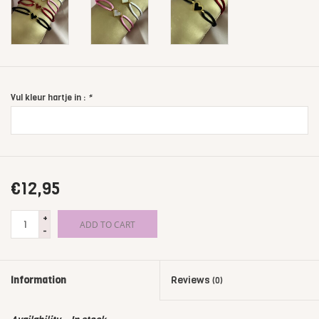
Vul kleur hartje in :
*
€12,95
+
ADD TO CART
-
Information
Reviews
(0)