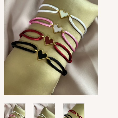
Ringen
Super Sale
New In
Special Satijn Koord
Brands