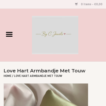
0 Items - €0,00
Home
Gegraveerde Sieraden
Armbandjes
Oorbellen
Love Hart Armbandje Met Touw
Kettingen
HOME
/
LOVE HART ARMBANDJE MET TOUW
Accessoires
Kids