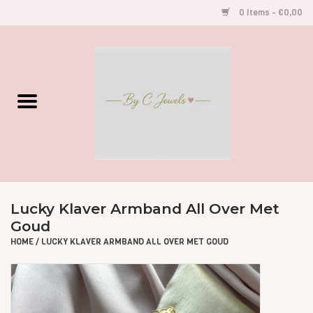
0 Items - €0,00
Home
Gegraveerde Sieraden
Armbandjes
Oorbellen
Lucky Klaver Armband All Over Met
Goud
Kettingen
HOME
/
LUCKY KLAVER ARMBAND ALL OVER MET GOUD
Accessoires
Kids