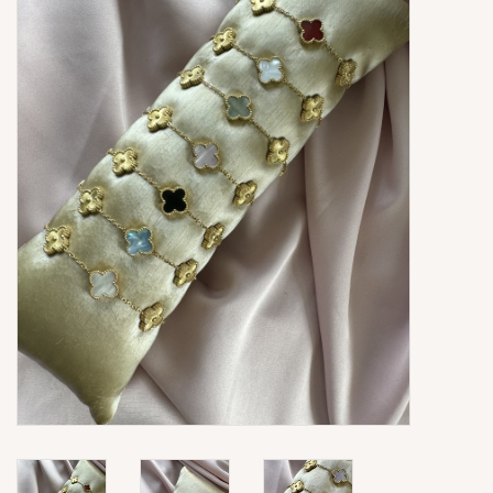
Ringen
Super Sale
New In
Special Satijn Koord
Brands