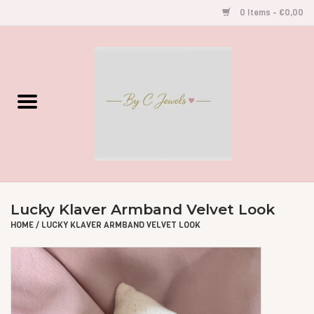
0 Items - €0,00
Home
Gegraveerde Sieraden
Armbandjes
Oorbellen
Lucky Klaver Armband Velvet Look
Kettingen
HOME
/
LUCKY KLAVER ARMBAND VELVET LOOK
Accessoires
Kids