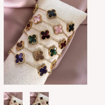
Ringen
Super Sale
New In
Special Satijn Koord
Brands