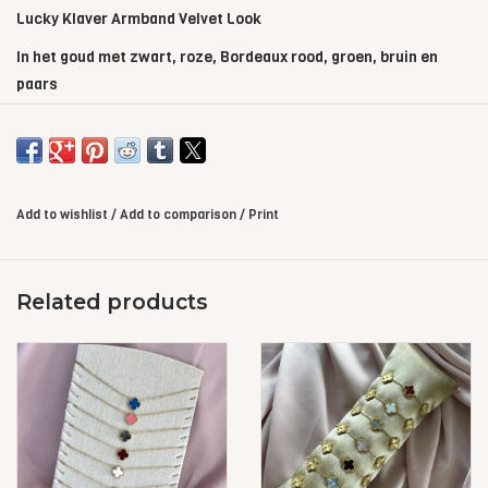
Lucky Klaver Armband Velvet Look
In het goud met zwart, roze, Bordeaux rood, groen, bruin en
paars
Deze klaver armband heeft een soort velvet glans en is dus iets
anders als de normale lucky klaver armbanden
Add to wishlist
/
Add to comparison
/
Print
Related products