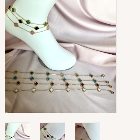
Ringen
Super Sale
New In
Special Satijn Koord
Brands