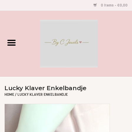
0 Items - €0,00
Home
Gegraveerde Sieraden
Armbandjes
Oorbellen
Lucky Klaver Enkelbandje
Kettingen
HOME
/
LUCKY KLAVER ENKELBANDJE
Accessoires
Kids