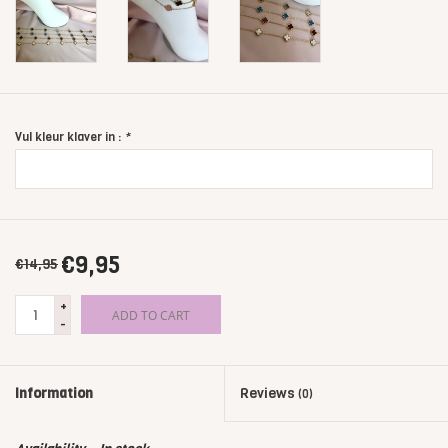
Vul kleur klaver in :
*
€9,95
€14,95
+
ADD TO CART
-
Information
Reviews
(0)