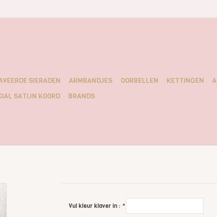
AVEERDE SIERADEN
ARMBANDJES
OORBELLEN
KETTINGEN
A
IAL SATIJN KOORD
BRANDS
Vul kleur klaver in :
*