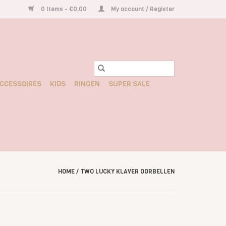
0 Items - €0,00
My account / Register
CCESSOIRES
KIDS
RINGEN
SUPER SALE
HOME
/
TWO LUCKY KLAVER OORBELLEN