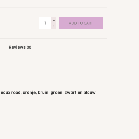
+
ADD TO CART
-
Reviews
(0)
rdeaux rood, oranje, bruin, groen, zwart en blauw